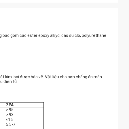
 bao gồm các ester epoxy alkyd, cao su clo, polyurethane
ặt kim loại được bảo vệ. Vật liệu cho sơn chống ăn mòn
u điện tử
ZPA
≥ 95
≥ 93
≤1.5
5.5-7