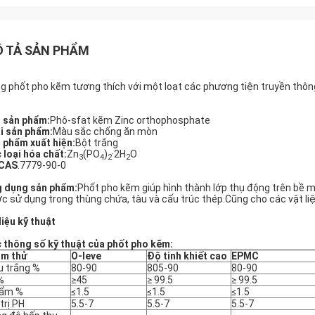
 TẢ SẢN PHẨM
g phốt pho kẽm tương thích với một loạt các phương tiện truyền thông
 sản phẩm:
Phô-sfat kẽm Zinc orthophosphate
i sản phẩm:
Màu sắc chống ăn mòn
 phẩm xuất hiện:
Bột trắng
 loại hóa chất:
Zn
(PO
)
·2H
O
3
4
2
2
 CAS
.7779-90-0
 dụng sản phẩm:
Phốt pho kẽm giúp hình thành lớp thụ động trên bề m
c sử dụng trong thùng chứa, tàu và cấu trúc thép.Cũng cho các vật liệ
liệu kỹ thuật
 thông số kỹ thuật của phốt pho kẽm:
ểm thử
O-leve
Độ tinh khiết cao
EPMC
 trắng %
80-90
805-90
80-90
%
≥45
≥ 99.5
≥ 99.5
 ẩm %
≤1.5
≤1.5
≤1.5
 trị PH
5.5-7
5.5-7
5.5-7