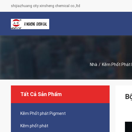
shijiazhuang city xinsheng chemical co.,ltd
Nhà
/
Kẽm Phốt Phát
Tất Cả Sản Phẩm
Bộ
Kẽm Phốt phát Pigment
Kẽm phốt phát