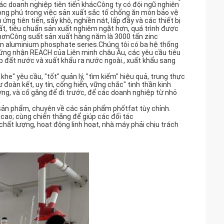
c doanh nghiệp tiên tiến khácCông ty có đội ngũ nghiên
ong phú trong việc sản xuất sắc tố chống ăn mòn bảo vệ
g tiên tiến, sấy khô, nghiền nát, lấp đầy và các thiết bị
ất, tiêu chuẩn sản xuất nghiêm ngặt hơn, quá trình được
i hơnCông suất sản xuất hàng năm là 3000 tấn zinc
ấn aluminium phosphate series.Chúng tôi có ba hệ thống
ứng nhận REACH của Liên minh châu Âu, các yêu cầu tiêu
đất nước và xuất khẩu ra nước ngoài., xuất khẩu sang
 khe" yêu cầu, "tốt" quản lý, "tìm kiếm" hiệu quả, trung thực
 đoàn kết, uy tín, cống hiến, vững chắc" tinh thần kinh
ờng, và cố gắng để đi trước, để các doanh nghiệp từ nhỏ
 sản phẩm, chuyên về các sản phẩm phốtfat tùy chỉnh.
cao; cùng chiến thắng để giúp các đối tác
hất lượng, hoạt động linh hoạt, nhà máy phải chịu trách