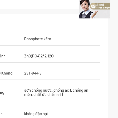
Phosphate kẽm
bình
Zn3(PO4)2*2H2O
S Không
231-944-3
sơn chống nước, chống axit, chống ăn
ụng
mòn, chất ức chế rỉ sét
nh
không độc hại