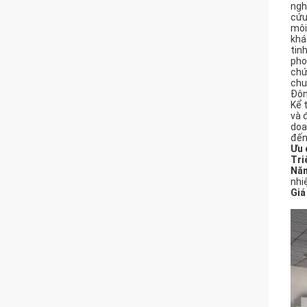
ngh
cứu
môi
khá
tin
pho
chứ
chu
Đôn
Kể 
và 
doa
đến
Ưu 
Tri
Năm
nhi
Giá 