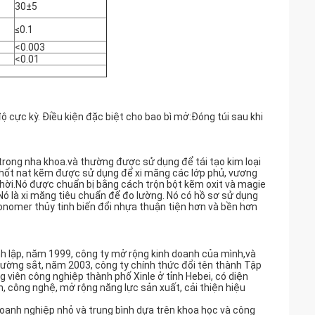
30±5
≤0.1
<0.003
<0.01
độ cực kỳ. Điều kiện đặc biệt cho bao bì mở:Đóng túi sau khi
rong nha khoa.và thường được sử dụng để tái tạo kim loại
 phốt nat kẽm được sử dụng để xi măng các lớp phủ, vương
thời.Nó được chuẩn bị bằng cách trộn bột kẽm oxit và magie
Nó là xi măng tiêu chuẩn để đo lường. Nó có hồ sơ sử dụng
onomer thủy tinh biến đổi nhựa thuận tiện hơn và bền hơn
h lập, năm 1999, công ty mở rộng kinh doanh của mình,và
ường sắt, năm 2003, công ty chính thức đổi tên thành Tập
viên công nghiệp thành phố Xinle ở tỉnh Hebei, có diện
iến, công nghệ, mở rộng năng lực sản xuất, cải thiện hiệu
oanh nghiệp nhỏ và trung bình dựa trên khoa học và công