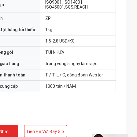
ISO9001, ISO14001,
ận
ISO45001,SGS,REACH
nh
ZP
đặt hàng tối thiểu
1kg
1.5-2.8 USD/KG
óng gói
TÚI NHỰA
 giao hàng
trong vòng 5 ngày làm việc
n thanh toán
T / T, L / C, công đoàn Wester
 cung cấp
1000 tấn / NĂM
 Nhất
Liên Hệ Với Bây Giờ