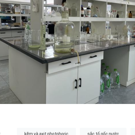
:
kẽm và axit photphoric
sắc tố gốc nước