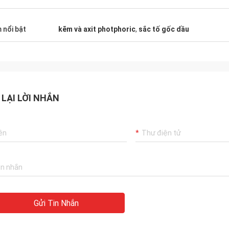
 nổi bật
kẽm và axit photphoric
,
sắc tố gốc dầu
 LẠI LỜI NHẮN
Gửi Tin Nhắn