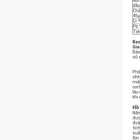
Nồn
dầu
Chấ
45
Cr 
Pb
Tiê
Bao
Gia
Bảo
sử 
Phố
vĩn
miệ
oxi
lâu
khi
Hồ
Năm
đượ
đoà
tíc
suấ
Xin