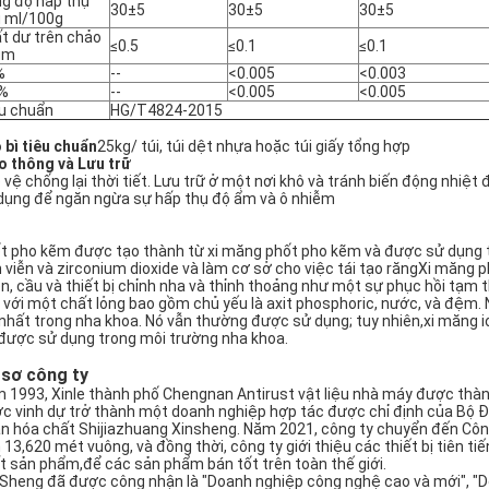
g độ hấp thụ
30±5
30±5
30±5
 ml/100g
t dư trên chảo
≤0.5
≤0.1
≤0.1
μm
%
--
<0.005
<0.003
 %
--
<0.005
<0.005
u chuẩn
HG/T4824-2015
 bì tiêu chuẩn
25kg/ túi, túi dệt nhựa hoặc túi giấy tổng hợp
o thông và Lưu trữ
 vệ chống lại thời tiết. Lưu trữ ở một nơi khô và tránh biến động nhiệt 
dụng để ngăn ngừa sự hấp thụ độ ẩm và ô nhiễm
t pho kẽm được tạo thành từ xi măng phốt pho kẽm và được sử dụng t
h viễn và zirconium dioxide và làm cơ sở cho việc tái tạo răngXi măng
n, cầu và thiết bị chỉnh nha và thỉnh thoảng như một sự phục hồi tạm 
t với một chất lỏng bao gồm chủ yếu là axit phosphoric, nước, và đệm. 
 nhất trong nha khoa. Nó vẫn thường được sử dụng; tuy nhiên,xi măng i
 được sử dụng trong môi trường nha khoa.
 sơ công ty
 1993, Xinle thành phố Chengnan Antirust vật liệu nhà máy được thàn
c vinh dự trở thành một doanh nghiệp hợp tác được chỉ định của Bộ Đ
n hóa chất Shijiazhuang Xinsheng. Năm 2021, công ty chuyển đến Công 
h 13,620 mét vuông, và đồng thời, công ty giới thiệu các thiết bị tiên t
t sản phẩm,để các sản phẩm bán tốt trên toàn thế giới.
 Sheng đã được công nhận là "Doanh nghiệp công nghệ cao và mới", "D