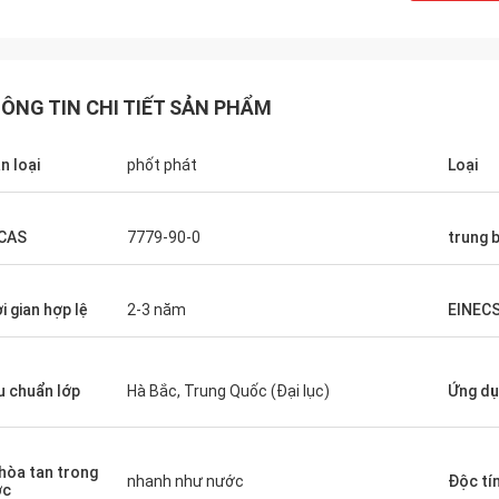
ÔNG TIN CHI TIẾT SẢN PHẨM
n loại
phốt phát
Loại
CAS
7779-90-0
trung 
i gian hợp lệ
2-3 năm
EINEC
u chuẩn lớp
Hà Bắc, Trung Quốc (Đại lục)
Ứng d
hòa tan trong
nhanh như nước
Độc tí
ớc