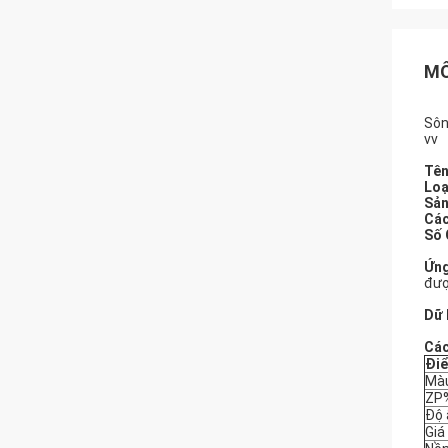
MÔ
Sôn
vv
Tên
Loạ
Sản
Các
Số
Ứng
đượ
Dữ 
Các
Đi
Màu
ZP
Độ
Giá