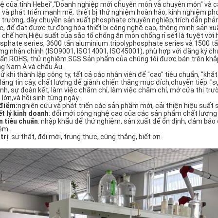
ệ của tỉnh Hebei","Doanh nghiệp mới chuyên môn và chuyên môn" và cá
 và phát triển mạnh mẽ, thiết bị thử nghiệm hoàn hảo, kinh nghiệm ph
 trường, dây chuyền sản xuất phosphate chuyên nghiệp,trích dẫn phản ứn
c, để đạt được tự động hóa thiết bị công nghệ cao, thông minh sản xu
h chế hơn,Hiệu suất của sắc tố chống ăn mòn chống rỉ sét là tuyệt vờ
sphate series, 3600 tấn aluminium tripolyphosphate series và 1500 t
ng nhận chính (ISO9001, ISO14001, ISO45001), phù hợp với đăng ký ch
ẩn ROHS, thử nghiệm SGS.Sản phẩm của chúng tôi được bán trên khắp 
g Nam Á và châu Âu.
từ khi thành lập công ty, tất cả các nhân viên để "cao" tiêu chuẩn, "khắt
đáng tin cậy, chất lượng để giành chiến thắng mục đích,chuyển tiếp: "sự
nh, sự đoàn kết, làm việc chăm chỉ, làm việc chăm chỉ, mở cửa thị trư
 lớn,và hồi sinh từng ngày..
điểm:
nghiên cứu và phát triển các sản phẩm mới, cải thiện hiệu suất
ết lý kinh doanh
: đổi mới công nghệ cao của các sản phẩm chất lượng 
 tiêu chuẩn
: nhập khẩu để thử nghiệm, sản xuất để ổn định, đảm bảo c
ệm.
trị
: sự thật, đổi mới, trung thực, cùng thắng, biết ơn.