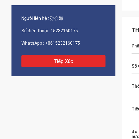
Người liên hệ :
孙会娜
TH
Số điện thoại :
15232160175
WhatsApp :
+8615232160175
Phâ
Tiếp Xúc
Số 
Thờ
Tiê
độ 
nư