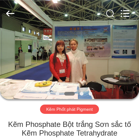
xinsheng
chemical
co.,ltd.
All
Rights
Reserved.
Developed
by
NHÀ
ECER
SẢN
PHẨM
VIDEO
VỀ
CHÚNG
Kẽm Phốt phát Pigment
TÔI
Kẽm Phosphate Bột trắng Sơn sắc tố
Kẽm Phosphate Tetrahydrate