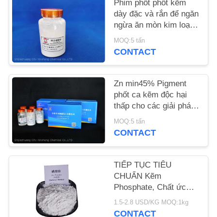
Phim phốt phốt kẽm
CHÚNG
dày đặc và rắn để ngăn
TÔI
ngừa ăn mòn kim loại
và chống cháy
MOQ:5 tấn
YÊU
CONTACT
CẦU
ĐẶT
Zn min45% Pigment
phốt ca kẽm độc hại
GIÁ
thấp cho các giải pháp
chống ăn mòn thân
MOQ:5 tấn
thiện với môi trường
SƠ
CONTACT
ĐỒ
TRANG
TIẾP TỤC TIÊU
CHUẨN Kẽm
WEB
Phosphate, Chất ức
chế ăn mòn kẽm phốt
1.5-2.8 USD/KG MOQ:1kg
PRIVACY
phát
CONTACT