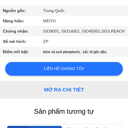
CHUYẾN
THAM
Nguồn gốc:
Trung Quốc
QUAN
Hàng hiệu:
MEIYU
NHÀ
Chứng nhận:
ISO9001, ISO14001, ISO45001,SGS,REACH
MÁY
Số mô hình:
ZP
Điểm nổi bật:
,
kẽm và axit photphoric
sắc tố gốc dầu
KIỂM
SOÁT
LIÊN HỆ CHÚNG TÔI!
CHẤT
LƯỢNG
MỞ RA CHI TIẾT
LIÊN
Sản phẩm tương tự
HỆ
VỚI