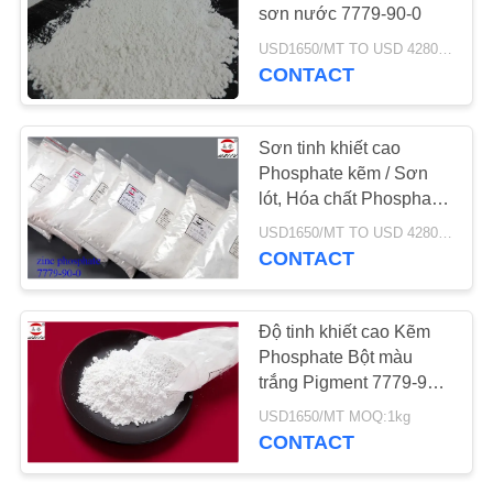
CHÚNG
sơn nước 7779-90-0
TÔI
USD1650/MT TO USD 4280 MOQ:25kg
CONTACT
37
Vật liệu chịu nhiệt
YÊU
Sơn tinh khiết cao
CẦU
cao
Phosphate kẽm / Sơn
ĐẶT
lót, Hóa chất Phosphate
Tiêu chuẩn SGS
GIÁ
USD1650/MT TO USD 4280 MOQ:1kg
CONTACT
SƠ
127
ĐỒ
Độ tinh khiết cao Kẽm
Nhôm
Phosphate Bột màu
TRANG
trắng Pigment 7779-90-0
Tripolyphosphate
WEB
Không độc hại
USD1650/MT MOQ:1kg
CONTACT
PRIVACY