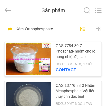
city
xinsheng
chemical
co.,ltd.
Sản phẩm
All
Rights
Reserved.
Developed
NHÀ
by
76
ECER
Kẽm Orthophosphate
Kẽm Phốt phát
SẢN
Pigment
CAS 7784-30-7
PHẨM
Phosphate nhôm cho lò
nung nhiệt độ cao
VIDEO
3000USD/MT MOQ:1 GIỜ
CONTACT
108
VỀ
CHÚNG
CAS 13776-88-0 Nhôm
Kẽm phốt phát
Metaphosphate Vật liệu
TÔI
thủy tinh đặc biệt
5500USD/MT MOQ:1 TẤN