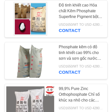
POLICY
Độ tinh khiết cao Hóa
chất Kẽm Phosphate
80
Superfine Pigment bột
Tiêu chuẩn SGS
USD1650/MT TO USD 4280 MOQ:1kg
Phốt phát nhôm
CONTACT
Phosphate kẽm có độ
tinh khiết cao 99% cho
sơn và sơn gốc nước
7779-90-0
83
USD1650/MT TO USD 4280 MOQ:1kg
CONTACT
Mono Phosphate
nhôm
99,9% Pure Zinc
Orthophosphate Chỉ số
khúc xạ nhỏ cho các
dung môi Rust Solvent
USD1650/MT TO USD 4280 MOQ:1kg