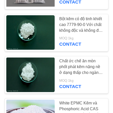
CONTACT
31
Chất kết dính nhôm
Bột kẽm có độ tinh khiết
cao 7779-90-0 Với chất
photphat
không độc và không độc
hại
MOQ:1kg
CONTACT
Chất ức chế ăn mòn
23
phốt phát kẽm nặng nề
ở dạng thấp cho ngành
Nhôm metafosphat
sơn
MOQ:1kg
CONTACT
White EPMC Kẽm và
Phosphoric Acid CAS