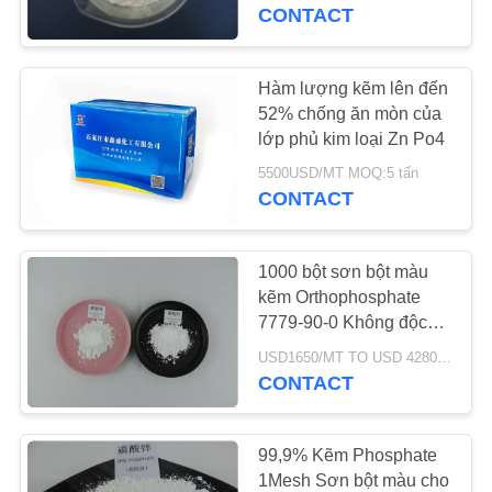
CHUYẾN
CONTACT
THAM
QUAN
Hàm lượng kẽm lên đến
25
NHÀ
52% chống ăn mòn của
Hóa chất Phốt phát
lớp phủ kim loại Zn Po4
MÁY
Kẽm
5500USD/MT MOQ:5 tấn
CONTACT
KIỂM
SOÁT
1000 bột sơn bột màu
CHẤT
kẽm Orthophosphate
7779-90-0 Không độc
LƯỢNG
31
hại
USD1650/MT TO USD 4280 MOQ:25kg
Kẽm
CONTACT
LIÊN
Orthophosphate
HỆ
99,9% Kẽm Phosphate
VỚI
1Mesh Sơn bột màu cho