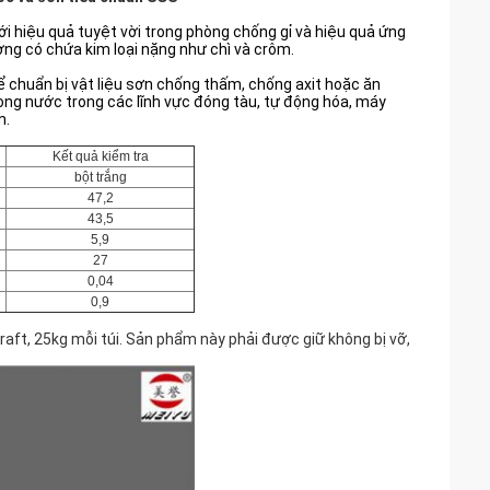
ới hiệu quả tuyệt vời trong phòng chống gỉ và hiệu quả ứng
ờng có chứa kim loại nặng như chì và crôm.
 chuẩn bị vật liệu sơn chống thấm, chống axit hoặc ăn
ong nước trong các lĩnh vực đóng tàu, tự động hóa, máy
m.
Kết quả kiểm tra
bột trắng
47,2
43,5
5,9
27
0,04
0,9
aft, 25kg mỗi túi. Sản phẩm này phải được giữ không bị vỡ,