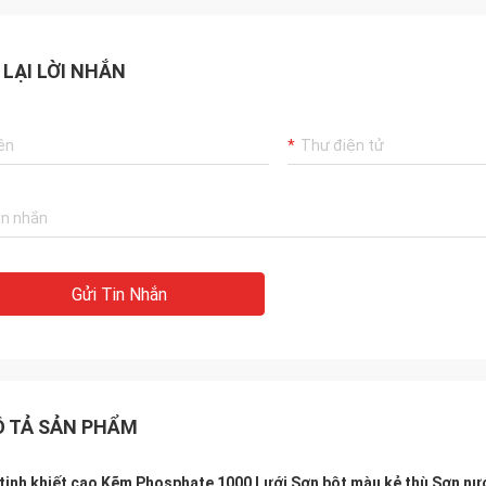
 LẠI LỜI NHẮN
Gửi Tin Nhắn
 TẢ SẢN PHẨM
tinh khiết cao Kẽm Phosphate 1000 Lưới Sơn bột màu kẻ thù Sơn nư