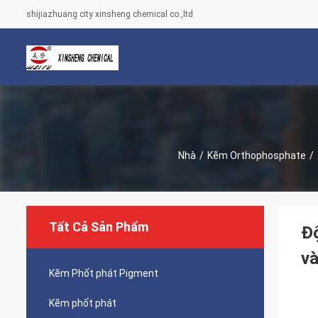
shijiazhuang city xinsheng chemical co.,ltd
Nhà
/
Kẽm Orthophosphate
/
Tất Cả Sản Phẩm
Độ
và
Kẽm Phốt phát Pigment
Kẽm phốt phát