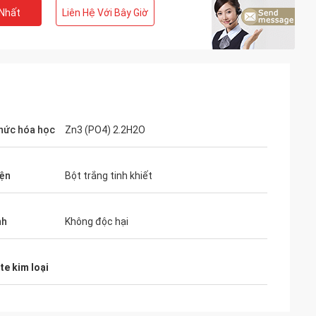
 Nhất
Liên Hệ Với Bây Giờ
hức hóa học
Zn3 (PO4) 2.2H2O
iện
Bột trắng tinh khiết
nh
Không độc hại
e kim loại