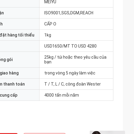
MEIYU
ận
ISO9001,SGS,DGM,REACH
nh
CẤP O
đặt hàng tối thiểu
1kg
USD1650/MT TO USD 4280
25kg / túi hoặc theo yêu cầu của
óng gói
bạn
 giao hàng
trong vòng 5 ngày làm việc
n thanh toán
T / T, L / C, công đoàn Wester
 cung cấp
4000 tấn mỗi năm