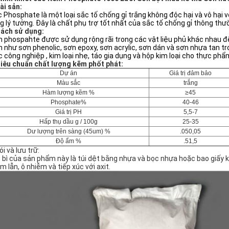
Tài sản:
c Phosphate là một loại
sắc tố chống gỉ trắng
không độc hại và vô hại
v
g lý tưởng. Đây là chất phụ trợ tốt nhất của sắc tố chống gỉ thông thư
Cách sử dụng:
 phospahte được sử dụng rộng rãi trong các vật liệu phủ khác nhau để
 như sơn phenolic, sơn epoxy, sơn acrylic, sơn dán và sơn nhựa tan tr
 công nghiệp , kim loại nhẹ, táo gia dụng và hộp kim loại cho thực phẩ
Tiêu chuẩn chất lượng kẽm phốt phát:
Dự án
Giá trị đảm bảo
Màu sắc
trắng
Hàm lượng kẽm
%
≥45
Phosphate%
40-46
Giá trị PH
5,5-7
Hấp thụ dầu g / 100g
25-35
Dư lượng trên sàng (45um)
%
.050,05
Độ ẩm
%
.51,5
ói và lưu trữ:
 bì của sản phẩm này là túi dệt bằng nhựa và bọc nhựa hoặc bao giấy kr
m lẫn, ô nhiễm và tiếp xúc với axit.