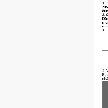
1. 
Zin
dụn
2. 
Kẽm
mòn
móc
3. 
4. G
Bao
nhầ