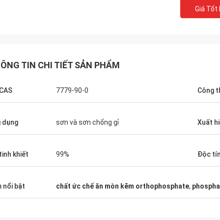
Giá Tốt
ÔNG TIN CHI TIẾT SẢN PHẨM
 CAS
7779-90-0
Công t
 dụng
sơn và sơn chống gỉ
Xuất h
tinh khiết
99%
Độc tí
 nổi bật
chất ức chế ăn mòn kẽm orthophosphate
,
phosphat