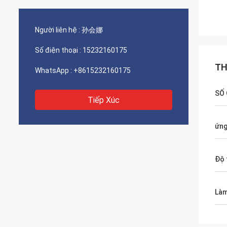
Người liên hệ :
孙会娜
Số điện thoại :
15232160175
TH
WhatsApp :
+8615232160175
SỐ
Tiếp Xúc
ứng
Độ 
Làm