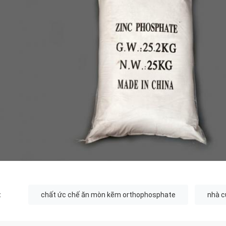
:
chất ức chế ăn mòn kẽm orthophosphate
nhà c