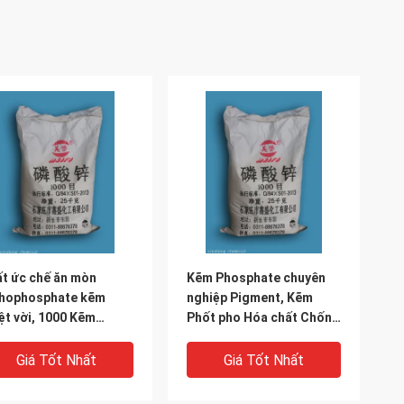
t ức chế ăn mòn
Kẽm Phosphate chuyên
thophosphate kẽm
nghiệp Pigment, Kẽm
ệt vời, 1000 Kẽm
Phốt pho Hóa chất Chống
sphoric Acid
Rust Strong Strongness
Giá Tốt Nhất
Giá Tốt Nhất