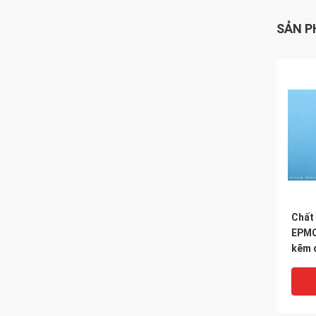
SẢN P
Chất 
EPMC
kẽm 
mòn, 