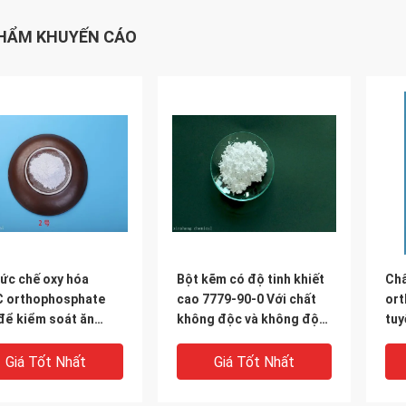
HẨM KHUYẾN CÁO
ức chế oxy hóa
Bột kẽm có độ tinh khiết
Chấ
 orthophosphate
cao 7779-90-0 Với chất
or
để kiểm soát ăn
không độc và không độc
tuy
vật liệu phủ
hại
Pho
Giá Tốt Nhất
Giá Tốt Nhất