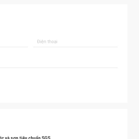
ớc và sơn tiêu chuẩn SGS